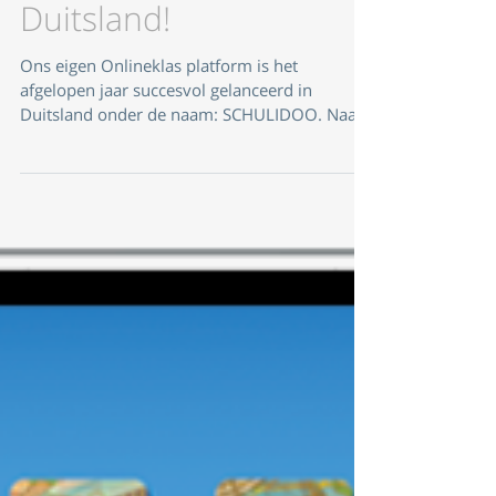
platform gelanceerd in
Duitsland!
Ons eigen Onlineklas platform is het
afgelopen jaar succesvol gelanceerd in
Duitsland onder de naam: SCHULIDOO. Naast
het portaal is ook onz