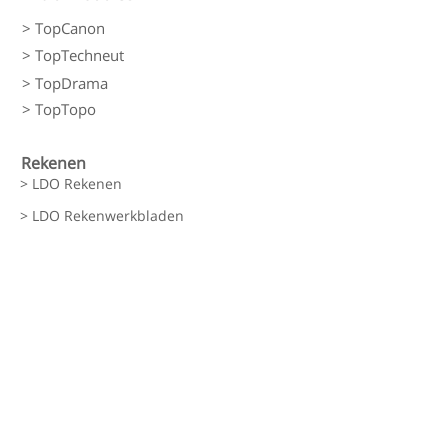
> TopCanon
> TopTechneut
> TopDrama
> TopTopo
Rekenen
> LDO Rekenen
> LDO Rekenwerkbladen
Kinderopvang in Beweging
> Kinderopvang in Beweging
Aanvraag