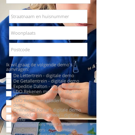
Ik wil graag de volgende demo's
aanvragen:
De Lettertrein - digitale demo
De Getallentrein - digitale demo
Expeditie Dalton - digitale demo
LDO Rekenen methode - digitale
demo
LDO Rekenwerkbladen - digitale
demo
Onlineklas Portal - digitale demo
Onlineklas Bibliotheek - digitale
demo
TopOntdekkers - digitale demo
TopOntdekkers - zichtzending
TopCanon - digitale demo en