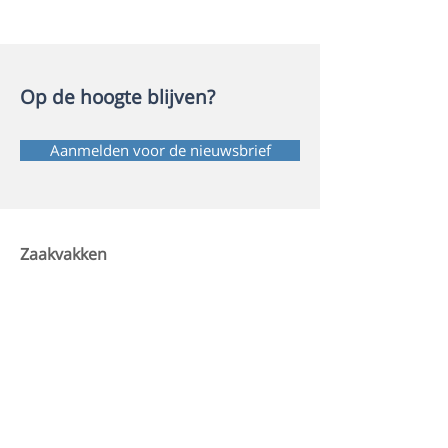
Op de hoogte blijven?
Aanmelden voor de nieuwsbrief
Zaakvakken
> TopOntdekkers 1/2
> TopOntdekkers 3/4
> TopOntdekkers 5/6
> TopOntdekkers 7/8
Extra modules