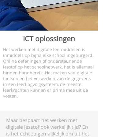
ICT oplossingen
Het werken met digitale leermiddelen is
inmiddels op bijna elke school ingeburgerd.
Online oefeningen of ondersteunende
lesstof op het schoolnetwerk, het is allemaal
binnen handbereik. Het maken van digitale
toetsen en het verwerken van de gegevens
in een leerlingvolgsysteem, de meeste
leerkrachten kunnen er prima mee uit de
voeten.
Maar bespaart het werken met
digitale lesstof ook werkelijk tijd? En
is het echt zo gemakkelijk om uit het