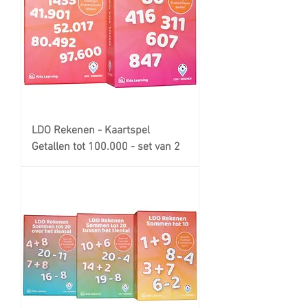
LDO Rekenen - Kaartspel
Getallen tot 100.000 - set van 2