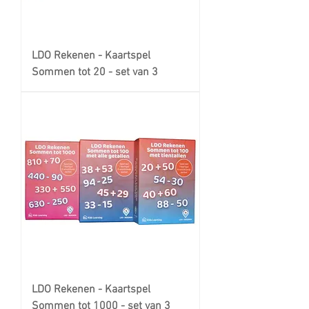
LDO Rekenen - Kaartspel
Sommen tot 20 - set van 3
LDO Rekenen - Kaartspel
Sommen tot 1000 - set van 3