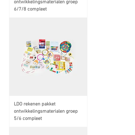
ontwikkelingsmaterialen groep
6/7/8 compleet
LDO rekenen pakket
ontwikkelingsmaterialen groep
5/6 compleet