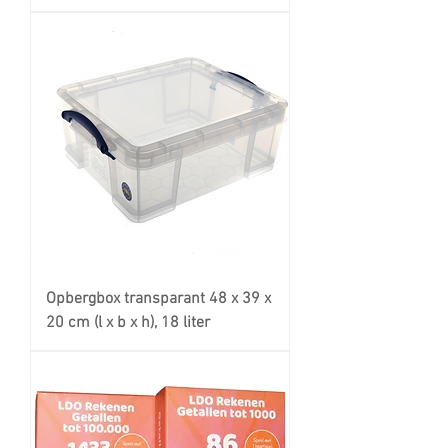
Opbergbox transparant 48 x 39 x
20 cm (l x b x h), 18 liter