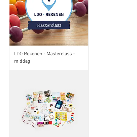
LDO Rekenen - Masterclass -
middag