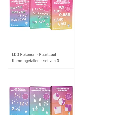
LDO Rekenen - Kaartspel
Kommagetallen - set van 3