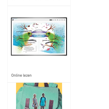
Online lezen