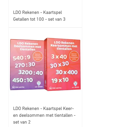
LDO Rekenen - Kaartspel
Getallen tot 100 - set van 3
LDO Rekenen - Kaartspel Keer-
en deelsommen met tientallen -
set van 2