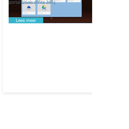
portal (zoals office 365).
Lees meer