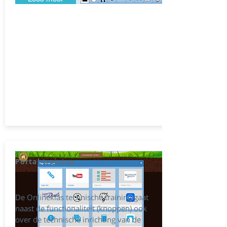
Portal training
De Onlineklas technische training gaat
naast de functionaliteit (knoppen) ook
over de technische inrichting van de