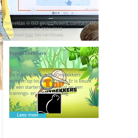
Onlineklas is ISO gecertificeerd, comform de
nieuwe norm: ISO 9001:2015
Download
hier
het certificaat.
TopOntdekkers
De trainingen van TopOntdekkers
worden op locatie verzorgt. Er is keuze
uit een startersbijeenkomst en een
trainings- en observatie dag.
Lees meer