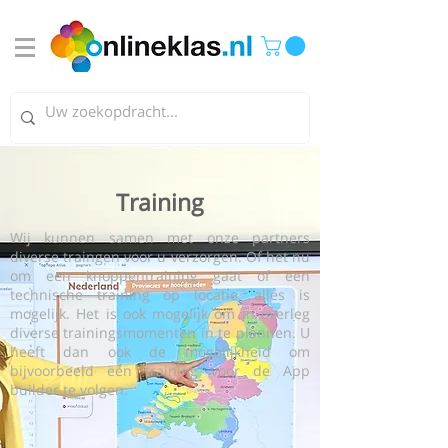
Training
Wij kunnen samen met onze partners
diverse traingen voor u verzorgen. Of het nu
om een knoppentraining gaat of een
technische training op locatie, alles is
mogelijk. Het is ook mogelijk om in overleg
diverse trainingsmomenten in te plannen. U
heeft dan ook de mogelijkheid om
bijvoorbeeld een training voor de App
builder te volgen.