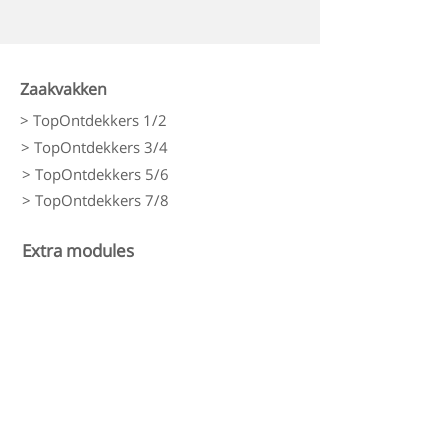
Zaakvakken
> TopOntdekkers 1/2
> TopOntdekkers 3/4
> TopOntdekkers 5/6
> TopOntdekkers 7/8
Extra modules
> TopCanon
> TopTechneut
> TopDrama
> TopTopo
Rekenen
> LDO Rekenen