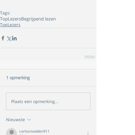
Tags:
TopLezers
Begrijpend lezen
TopLezers
1 opmerking
Plaats een opmerking...
Nieuwste
carlosmadden911