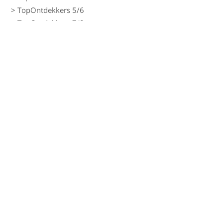
> TopOntdekkers 5/6
> TopOntdekkers 7/8
Extra modules
> TopCanon
> TopTechneut
> TopDrama
> TopTopo
Rekenen
> LDO Rekenen
> LDO Rekenwerkbladen