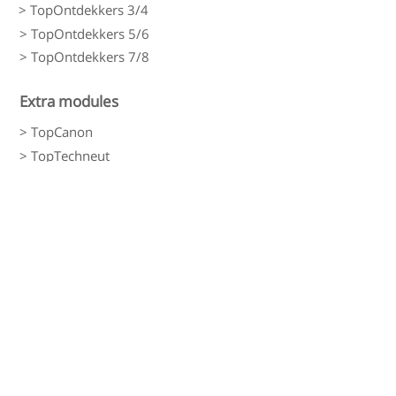
> TopOntdekkers 3/4
> TopOntdekkers 5/6
> TopOntdekkers 7/8
Extra modules
> TopCanon
> TopTechneut
> TopDrama
> TopTopo
Rekenen
> LDO Rekenen
> LDO Rekenwerkbladen