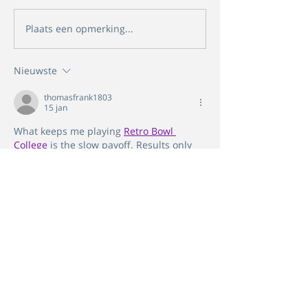
Plaats een opmerking...
Nieuwste
thomasfrank1803
15 jan
What keeps me playing 
Retro Bowl 
College
 is the slow payoff. Results only 
make sense after time passes.
Like
Reageren
Op de hoogte blijven?
Aanmelden voor de nieuwsbrief