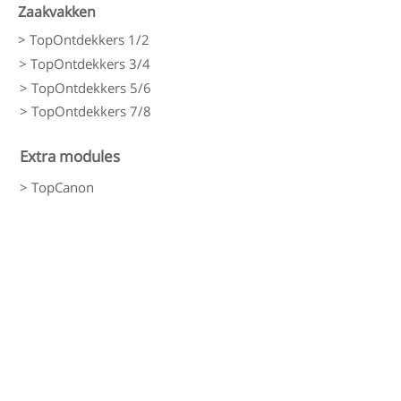
Zaakvakken
> TopOntdekkers 1/2
> TopOntdekkers 3/4
> TopOntdekkers 5/6
> TopOntdekkers 7/8
Extra modules
> TopCanon
> TopTechneut
> TopDrama
> TopTopo
Rekenen
> LDO Rekenen
> LDO Rekenwerkbladen