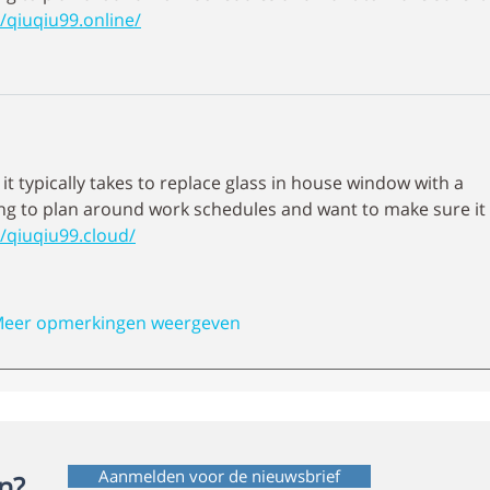
//qiuqiu99.online/
 typically takes to replace glass in house window with a 
ying to plan around work schedules and want to make sure it 
//qiuqiu99.cloud/
eer opmerkingen weergeven
Aanmelden voor de nieuwsbrief
n?