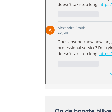
doesn’t take too long. 
https:
Like
Reageren
Alexandra Smith
20 jun
Does anyone know how long it
professional service? I’m tr
doesn’t take too long. 
https:
Like
Reageren
M
Op de hoogte blijve