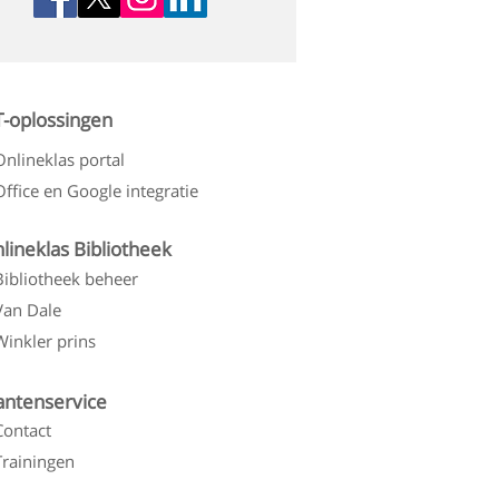
T-oplossingen
Onlineklas portal
Office en Google integratie
lineklas Bibliotheek
Bibliotheek beheer
Van Dale
Winkler prins
antenservice
Contact
Trainingen