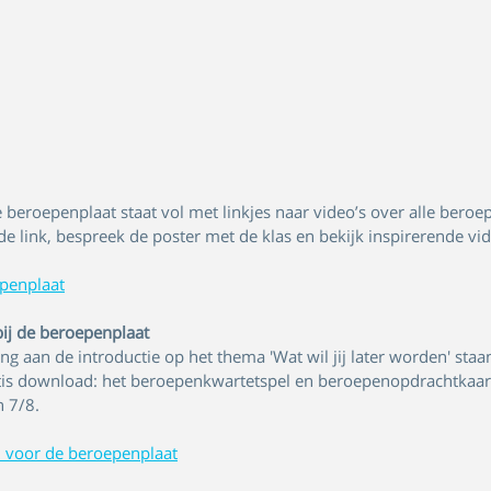
e beroepenplaat staat vol met linkjes naar video’s over alle beroep
e link, bespreek de poster met de klas en bekijk inspirerende vid
epenplaat
bij de beroepenplaat
g aan de introductie op het thema 'Wat wil jij later worden' staa
gratis download: het beroepenkwartetspel en beroepenopdrachtkaar
n 7/8.
en voor de beroepenplaat