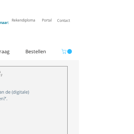
Rekendiploma
Portal
Contact
 naar:
raag
Bestellen
,
 de (digitale) 
n?’. 