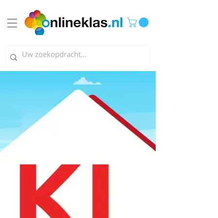
De website van
Onlineklas verhuist!
Schrijf je in en hoor als eerste
wanneer we live gaan!
e-mail
aanmelden