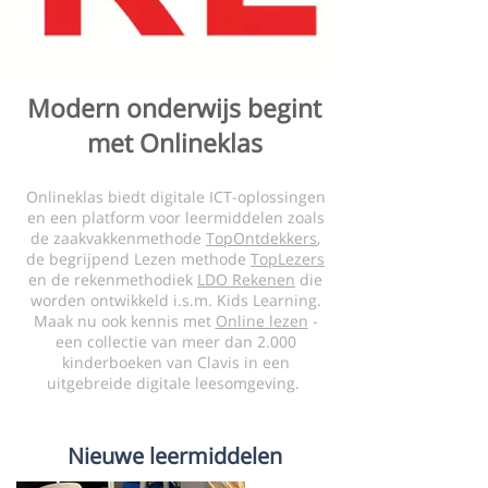
Modern onderwijs begint
met Onlineklas
Onlineklas biedt
digitale ICT-oplossingen
en een platform voor leermiddelen zoals
de zaakvakkenmethode
TopOntdekkers
,
de begrijpend Lezen methode
TopLezers
en de rekenmethodiek
LDO Rekenen
die
worden ontwikkeld i.s.m.
Kids Learning
.
Maak nu ook kennis met
Online lezen
-
een collectie van meer dan 2.000
kinderboeken van Clavis in een
uitgebreide digitale leesomgeving.
Nieuwe leermiddelen